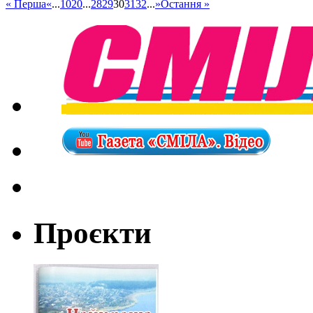
« Перша
«
...
10
20
...
28
29
30
31
32
...
»
Остання »
Проєкти