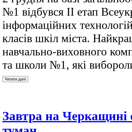
№1 відбувся ІІ етап Всеук
інформаційних технологій,
класів шкіл міста. Найкра
навчально-виховного комп
та школи №1, які виборол
Завтра на Черкащині 
туман