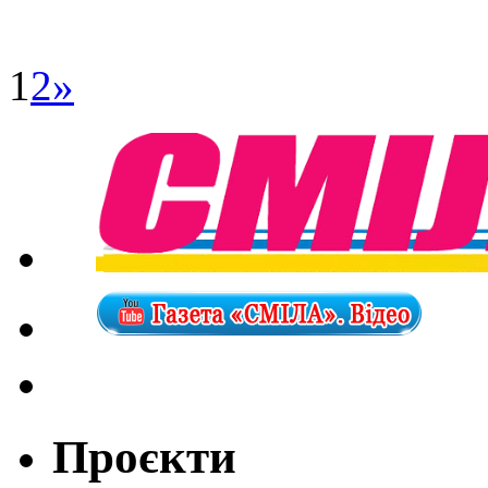
1
2
»
Проєкти