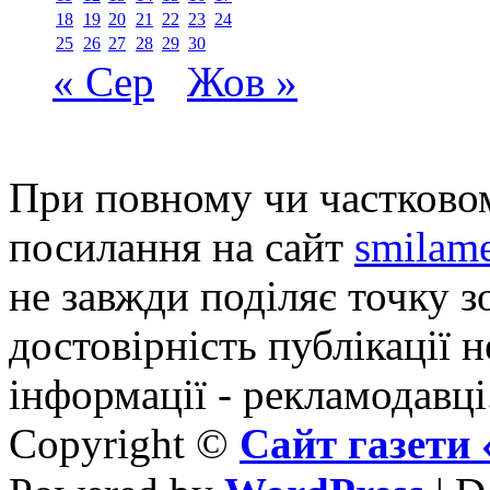
18
19
20
21
22
23
24
25
26
27
28
29
30
« Сер
Жов »
При повному чи частковом
посилання на сайт
smilame
не завжди поділяє точку зо
достовірність публікації н
інформації - рекламодавці
Copyright ©
Сайт газет