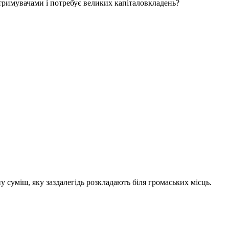
тримувачами і потребує великих капіталовкладень?
суміш, яку заздалегідь розкладають біля громаських місць.