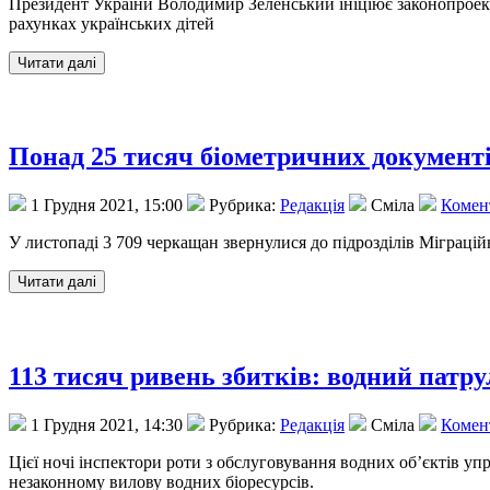
Президент України Володимир Зеленський ініціює законопроект
рахунках українських дітей
Понад 25 тисяч біометричних докумен
1 Грудня 2021, 15:00
Рубрика:
Редакція
Сміла
Комент
У листопаді 3 709 черкащан звернулися до підрозділів Міграці
113 тисяч ривень збитків: водний пат
1 Грудня 2021, 14:30
Рубрика:
Редакція
Сміла
Комент
Цієї ночі інспектори роти з обслуговування водних об’єктів упр
незаконному вилову водних біоресурсів.