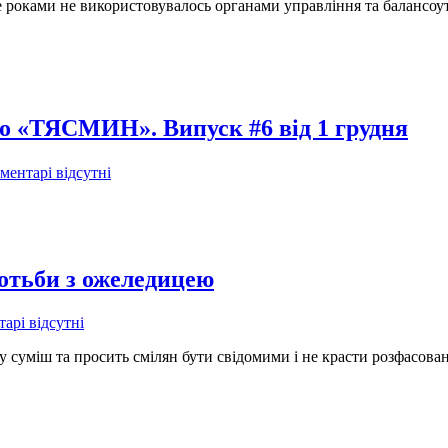
 роками не використовувалось органами управління та балансоу
іо «ТЯСМИН». Випуск #6 від 1 грудня
ментарі відсутні
отьби з ожеледицею
арі відсутні
уміш та просить смілян бути свідомими і не красти розфасовану 