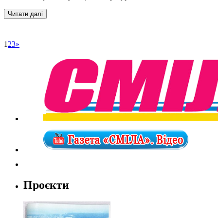
1
2
3
»
Проєкти