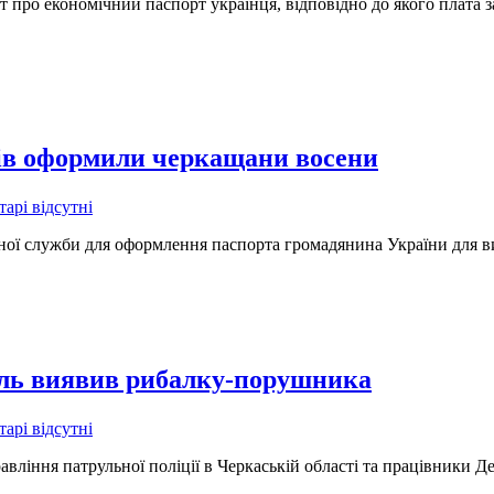
 про економічний паспорт українця, відповідно до якого плата 
тів оформили черкащани восени
арі відсутні
йної служби для оформлення паспорта громадянина України для ви
руль виявив рибалку-порушника
арі відсутні
авління патрульної поліції в Черкаській області та працівники Де