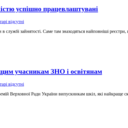
ністю успішно працевлаштувані
арі відсутні
в службі зайнятості. Саме там знаходяться найповніші реєстри, 
ащим учасникам ЗНО і освітянам
арі відсутні
емій Верховної Ради України випускникам шкіл, які найкраще ск