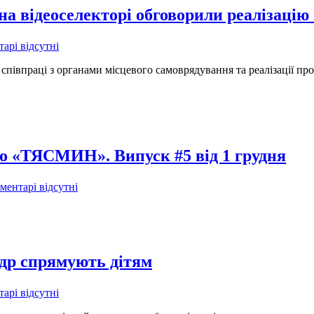
а відеоселекторі обговорили реалізацію
арі відсутні
співпраці з органами місцевого самоврядування та реалізації п
іо «ТЯСМИН». Випуск #5 від 1 грудня
ментарі відсутні
др спрямують дітям
арі відсутні