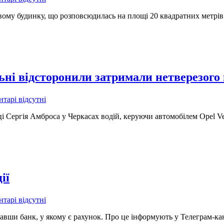
ому будинку, що розповсюдилась на площі 20 квадратних метрів
ні відсторонили затримали нетверезого 
тарі відсутні
 Сергія Амброса у Черкасах водій, керуючи автомобілем Opel Vect
ії
тарі відсутні
вши банк, у якому є рахунок. Про це інформують у Телеграм-кана