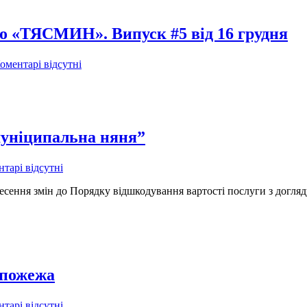
іо «ТЯСМИН». Випуск #5 від 16 грудня
оментарі відсутні
,муніципальна няня”
тарі відсутні
есення змін до Порядку відшкодування вартості послуги з догляд
 пожежа
тарі відсутні