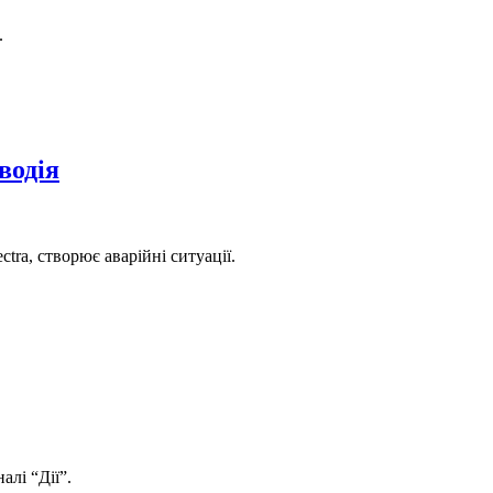
.
водія
ra, створює аварійні ситуації.
лі “Дії”.