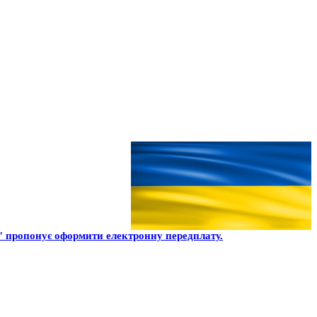
пропонує оформити електронну передплату.