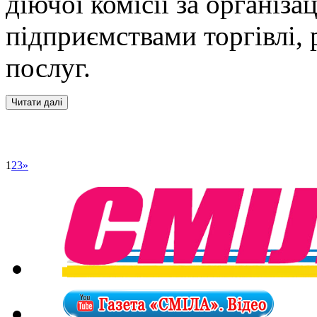
діючої комісії за організ
підприємствами торгівлі, 
послуг.
1
2
3
»