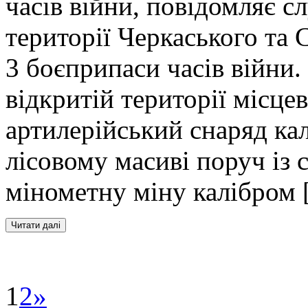
часів війни, повідомляє 
території Черкаського та 
3 боєприпаси часів війни.
відкритій території місц
артилерійський снаряд ка
лісовому масиві поруч із 
мінометну міну калібром
1
2
»