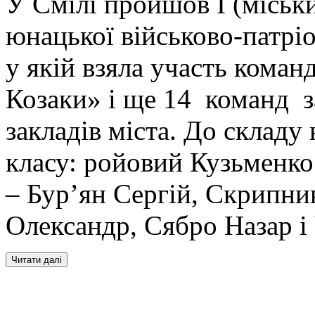
У Смілі пройшов І (міськи
юнацької військово-патрі
у якій взяла участь кома
Козаки» і ще 14 команд з
закладів міста. До складу
класу: ройовий Кузьменко
– Бур’ян Сергій, Скрипн
Олександр, Сябро Назар і