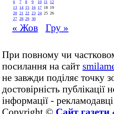
6
7
8
9
10
11
12
13
14
15
16
17
18
19
20
21
22
23
24
25
26
27
28
29
30
« Жов
Гру »
При повному чи частковом
посилання на сайт
smilame
не завжди поділяє точку зо
достовірність публікації н
інформації - рекламодавці
Copyright ©
Сайт газет