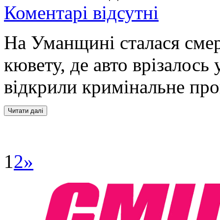
Коментарі відсутні
На Уманщині сталася смерт
кювету, де авто врізалось
відкрили кримінальне пр
1
2
»