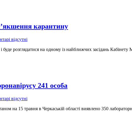
ом’якшення карантину
тарі відсутні
 буде розглядатися на одному із найближчих засідань Кабінету М
оронавірусу 241 особа
тарі відсутні
таном на 15 травня в Черкаській області виявлено 350 лаборато