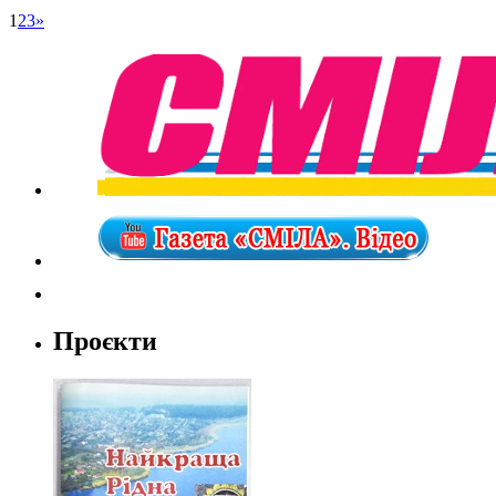
1
2
3
»
Проєкти