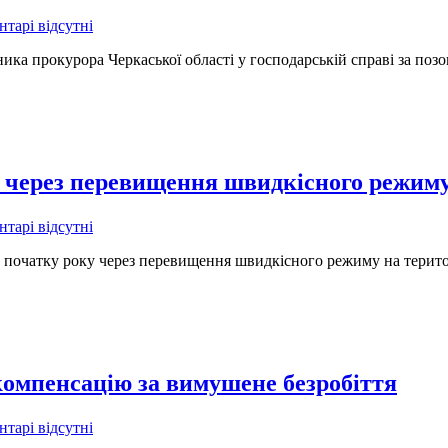
тарі відсутні
ика прокурора Черкаської області у господарській справі за поз
і через перевищення швидкісного режим
тарі відсутні
чатку року через перевищення швидкісного режиму на території
омпенсацію за вимушене безробіття
тарі відсутні