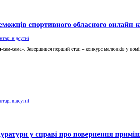
ереможців спортивного обласного онлайн-
тарі відсутні
и-сам-сама». Завершився перший етап – конкурс малюнків у номі
тарі відсутні
куратури у справі про повернення примі