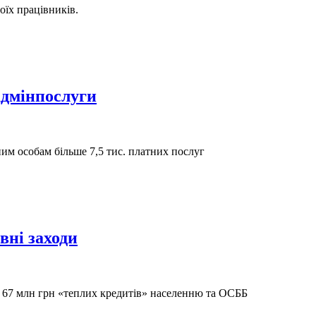
їх працівників.
адмінпослуги
ним особам більше 7,5 тис. платних послуг
вні заходи
ли 67 млн грн «теплих кредитів» населенню та ОСББ