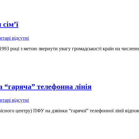
 сім’ї
тарі відсутні
93 році з метою звернути увагу громадськості країн на численні
 “гаряча” телефонна лінія
тарі відсутні
вісного центру) ПФУ на дзвінки “гарячої” телефонної лінії відпо