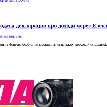
оментарі відсутні
подати декларацію про доходи через Елек
тарі відсутні
и та фізичні особи, які провадять незалежну професійну діяльні