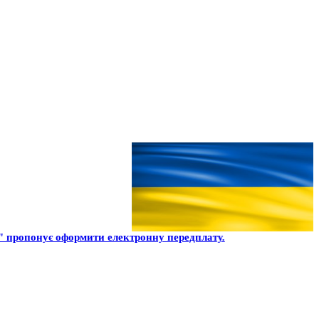
 пропонує оформити електронну передплату.