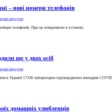
ні – нові номери телефонів
тарі відсутні
омери телефонів. Про це повідомили в установі.
дили ще у двох осіб
тарі відсутні
равня в Україні 17330 лабораторно підтверджених випадків COVI
оїх домашніх улюбленців