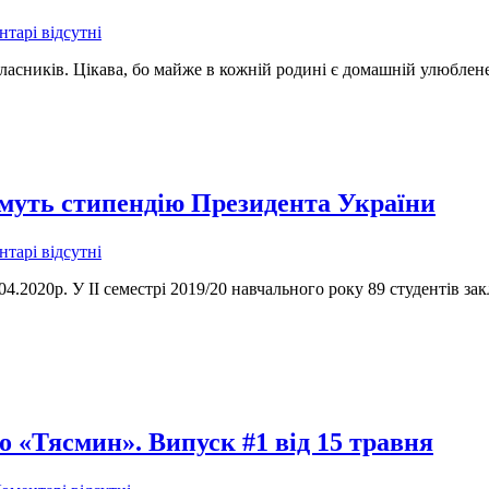
тарі відсутні
асників. Цікава, бо майже в кожній родині є домашній улюблене
имуть стипендію Президента України
тарі відсутні
04.2020р. У ІІ семестрі 2019/20 навчального року 89 студентів з
о «Тясмин». Випуск #1 від 15 травня