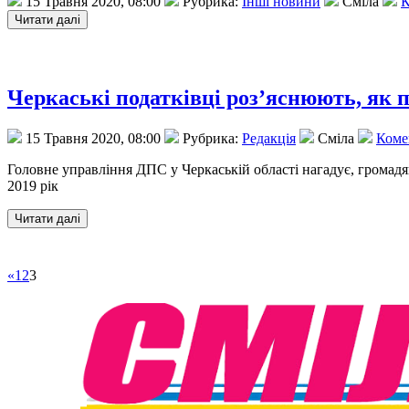
15 Травня 2020, 08:00
Рубрика:
Інші новини
Сміла
К
Черкаські податківці роз’яснюють, як 
15 Травня 2020, 08:00
Рубрика:
Редакція
Сміла
Комен
Головне управління ДПС у Черкаській області нагадує, громадян
2019 рік
«
1
2
3