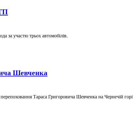
ДТП
да за участю трьох автомобілів.
овича Шевченка
я перепоховання Тараса Григоровича Шевченка на Чернечій горі