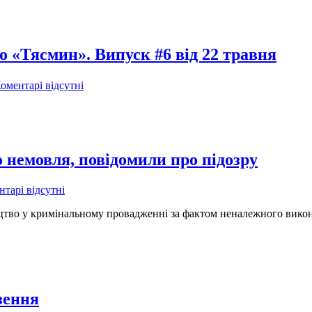
о «Тясмин». Випуск #6 від 22 травня
оментарі відсутні
 немовля, повідомили про підозру
тарі відсутні
цтво у кримінальному провадженні за фактом неналежного викон
зення