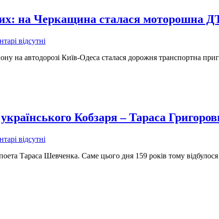
них: на Черкащина сталася моторошна 
тарі відсутні
йону на автодорозі Київ-Одеса сталася дорожня транспортна приго
я українського Кобзаря – Тараса Григор
тарі відсутні
поета Тараса Шевченка. Саме цього дня 159 років тому відбулос