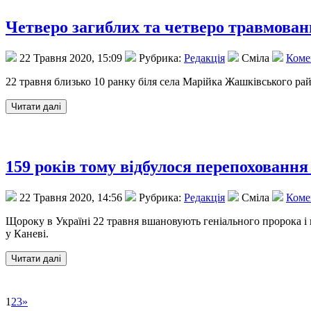
Четверо загиблих та четверо травмова
22 Травня 2020, 15:09
Рубрика:
Редакція
Сміла
Комен
22 травня близько 10 ранку біля села Марійка Жашківського ра
159 років тому відбулося перепохованн
22 Травня 2020, 14:56
Рубрика:
Редакція
Сміла
Комен
Щороку в Україні 22 травня вшановують геніального пророка і 
у Каневі.
1
2
3
»