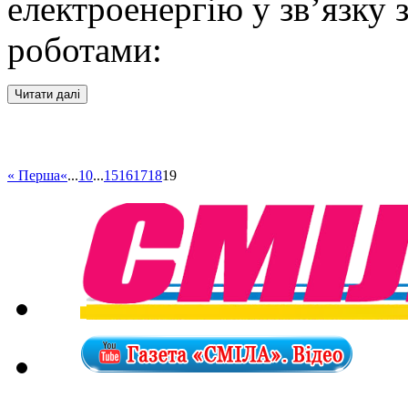
електроенергію у зв’язк
роботами:
« Перша
«
...
10
...
15
16
17
18
19