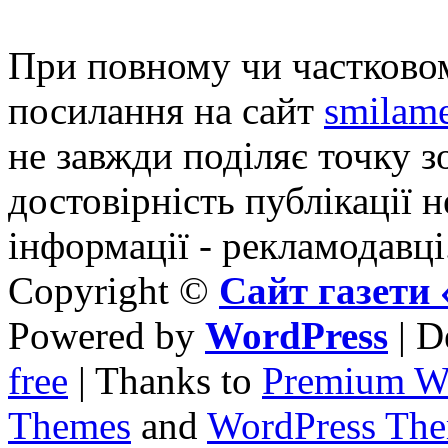
При повному чи частковом
посилання на сайт
smilame
не завжди поділяє точку зо
достовірність публікації н
інформації - рекламодавці
Copyright ©
Сайт газет
Powered by
WordPress
| D
free
| Thanks to
Premium W
Themes
and
WordPress Th