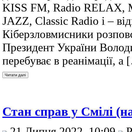
KISS FM, Radio RELAX, М
JAZZ, Classic Radio і – ві
Кіберзловмисники розпов
Президент України Волод
перебуває в реанімації, а 
Стан справ у Смілі (н
21 Липня 2022, 10:09
Р