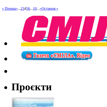
« Перша
«
...
2
3
4
5
6
...
10
...
»
Остання »
Проєкти