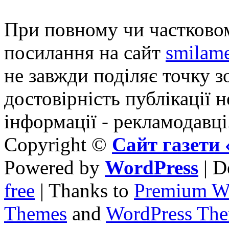
При повному чи частковом
посилання на сайт
smilame
не завжди поділяє точку зо
достовірність публікації н
інформації - рекламодавці
Copyright ©
Сайт газет
Powered by
WordPress
| D
free
| Thanks to
Premium W
Themes
and
WordPress Th