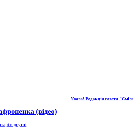
Увага! Редакція газети "Сміла
афроненка (відео)
тарі відсутні