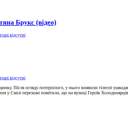
яна Брукс (відео)
тарі відсутні
тарі відсутні
инку. Після огляду потерпілого, у нього виявили тілесні ушкодж
пня у Смілі перехожі помітили, що на вулиці Героїв Холодноярців 