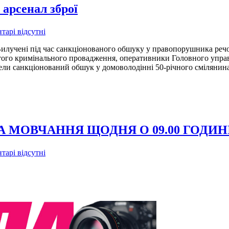
 арсенал зброї
тарі відсутні
Вилучені під час санкціонованого обшуку у правопорушника речо
ого кримінального провадження, оперативники Головного управлі
ели санкціонований обшук у домоволодінні 50-річного смілянина
МОВЧАННЯ ЩОДНЯ О 09.00 ГОДИН
тарі відсутні