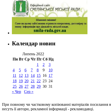
Календар новин
Липень 2022
Пн
Вт
Ср
Чт
Пт
Сб
Нд
1
2
3
4
5
6
7
8
9
10
11
12
13
14
15
16
17
18
19
20
21
22
23
24
25
26
27
28
29
30
31
« Чер
Сер »
При повному чи частковому копіюванні матеріалів посилання 
несуть її автори, рекламної інформації - рекламодавці.