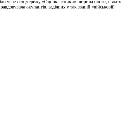
міли через соцмережу «Однокласники» ширила пости, в яких
равдовувала окупантів, задіяних у так званій «військовій