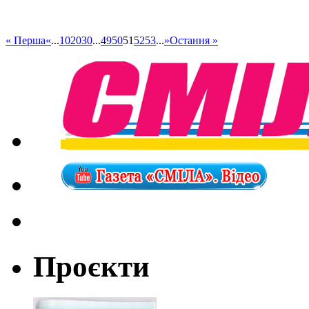
« Перша
«
...
10
20
30
...
49
50
51
52
53
...
»
Остання »
Проєкти