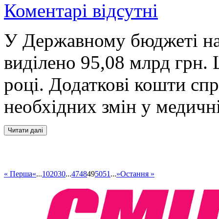
Коментарі відсутні
У Державному бюджеті на 
виділено 95,08 млрд грн. 
році. Додаткові кошти спр
необхідних змін у медичні
« Перша
«
...
10
20
30
...
47
48
49
50
51
...
»
Остання »