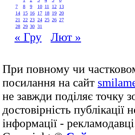
7
8
9
10
11
12
13
14
15
16
17
18
19
20
21
22
23
24
25
26
27
28
29
30
31
« Гру
Лют »
При повному чи частковом
посилання на сайт
smilame
не завжди поділяє точку зо
достовірність публікації н
інформації - рекламодавці