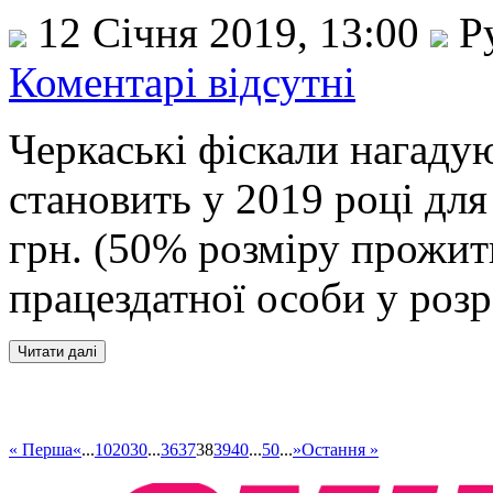
12 Січня 2019, 13:00
Р
Коментарі відсутні
Черкаські фіскали нагадую
становить у 2019 році для
грн. (50% розміру прожит
працездатної особи у роз
« Перша
«
...
10
20
30
...
36
37
38
39
40
...
50
...
»
Остання »