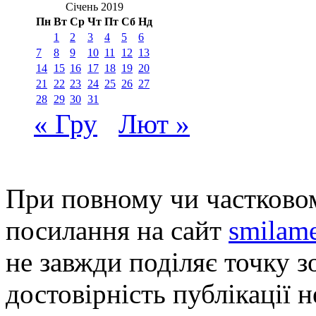
Січень 2019
Пн
Вт
Ср
Чт
Пт
Сб
Нд
1
2
3
4
5
6
7
8
9
10
11
12
13
14
15
16
17
18
19
20
21
22
23
24
25
26
27
28
29
30
31
« Гру
Лют »
При повному чи частковом
посилання на сайт
smilame
не завжди поділяє точку зо
достовірність публікації н