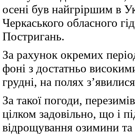
осені був найгріршим в Ук
Черкаського обласного гі
Постригань.
За рахунок окремих періо
фоні з достатньо високим
грудні, на полях з’явилися
За такої погоди, перезимі
цілком задовільно, що і п
відрощування озимини та 