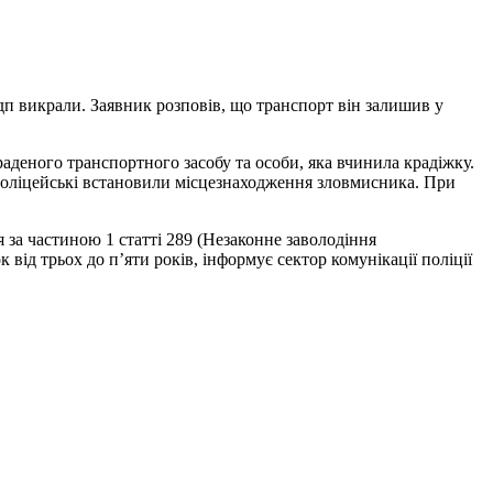
дп викрали.
Заявник розповів, що транспорт він залишив у
деного транспортного засобу та особи, яка вчинила крадіжку.
Поліцейські встановили місцезнаходження зловмисника. При
за частиною 1 статті 289 (Незаконне заволодіння
від трьох до п’яти років, інформує сектор комунікації поліції