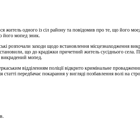
вся житель одного із сіл району та повідомив про те, що його мое
що його мопед зник.
ькі розпочали заходи щодо встановлення місцезнаходження викра
тановили, що до крадіжки причетний житель сусіднього села. 
ся викрадений мопед.
ркаським відділенням поліції відкрито кримінальне провадження 
татті передбачає покарання у вигляді позбавлення волі на строк 
в.