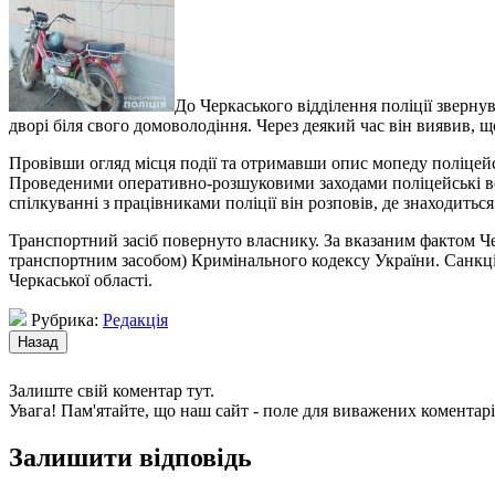
До Черкаського відділення поліції зверну
дворі біля свого домоволодіння. Через деякий час він виявив, 
Провівши огляд місця події та отримавши опис мопеду поліцейс
Проведеними оперативно-розшуковими заходами поліцейські вс
спілкуванні з працівниками поліції він розповів, де знаходить
Транспортний засіб повернуто власнику. За вказаним фактом Че
транспортним засобом) Кримінального кодексу України. Санкція с
Черкаської області.
Рубрика:
Редакція
Залиште свій коментар тут.
Увага! Пам'ятайте, що наш сайт - поле для виважених коментарі
Залишити відповідь