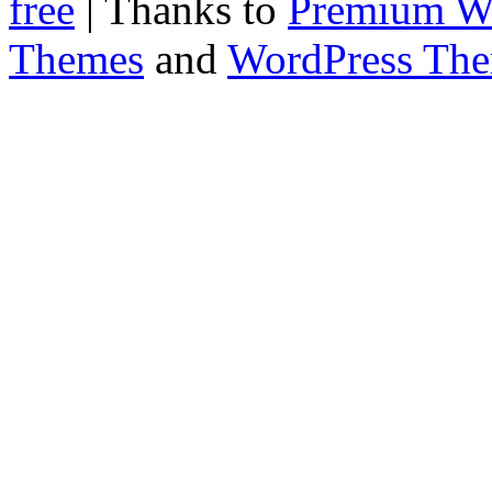
free
| Thanks to
Premium W
Themes
and
WordPress Th