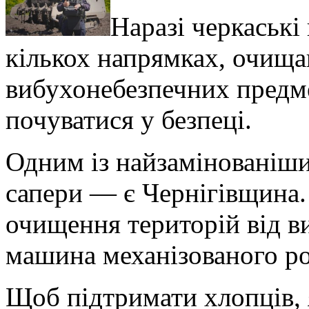
Наразі черкаські
кількох напрямках, очища
вибухонебезпечних предме
почуватися у безпеці.
Одним із найзамінованіш
сапери — є Чернігівщина
очищення територій від в
машина механізованого ро
Щоб підтримати хлопців,