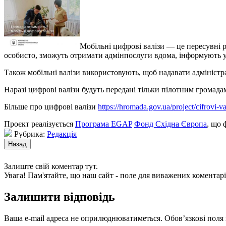
Мобільні цифрові валізи — це пересувні р
особисто, зможуть отримати адмінпослуги вдома
, інформують 
Також мобільні валізи використовують, щоб надавати адміністр
Наразі цифрові валізи будуть передані тільки пілотним громада
Більше про цифрові валізи
https://hromada.gov.ua/project/cifrovi-va
Проєкт реалізується
Програма EGAP
Фонд Східна Європа
, що 
Рубрика:
Редакція
Залиште свій коментар тут.
Увага! Пам'ятайте, що наш сайт - поле для виважених коментарі
Залишити відповідь
Ваша e-mail адреса не оприлюднюватиметься.
Обов’язкові поля