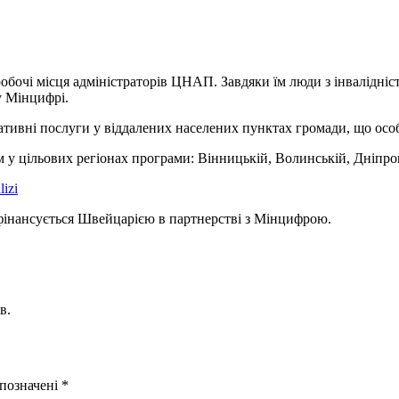
обочі місця адміністраторів ЦНАП. Завдяки їм люди з інвалідніс
у Мінцифрі.
ативні послуги у віддалених населених пунктах громади, що особ
м у цільових регіонах програми: Вінницькій, Волинській, Дніпро
lizi
фінансується Швейцарією в партнерстві з Мінцифрою.
в.
 позначені
*