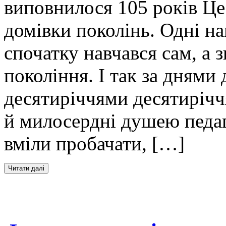
виповнилося 105 років Це
домівки поколінь. Одні на
спочатку навчався сам, а 
покоління. І так за днями 
десятиріччями десятирічч
й милосердні душею педаг
вміли пробачати, […]