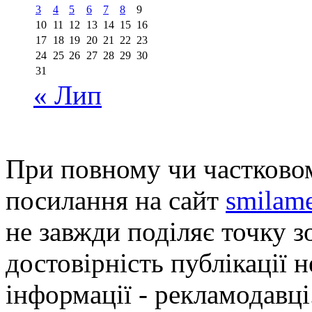
3
4
5
6
7
8
9
10
11
12
13
14
15
16
17
18
19
20
21
22
23
24
25
26
27
28
29
30
31
« Лип
При повному чи частковом
посилання на сайт
smilame
не завжди поділяє точку зо
достовірність публікації н
інформації - рекламодавці