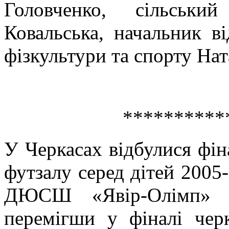
Головченко, сільськи
Ковальська, начальник ві
фізкультури та спорту На
**********
У Черкасах відбулися фіна
футзалу серед дітей 2005
ДЮСШ «Явір-Олімп» (т
перемігши у фіналі чер