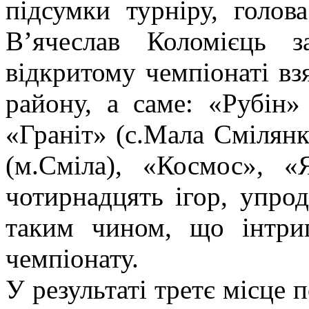
підсумки турніру, голов
В’ячеслав Коломієць 
відкритому чемпіонаті взя
району, а саме: «Рубін» 
«Граніт» (с.Мала Смілянк
(м.Сміла), «Космос», «
чотирнадцять ігор, упро
таким чином, що інтриг
чемпіонату.
У результаті третє місце 