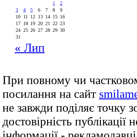
1
2
3
4
5
6
7
8
9
10
11
12
13
14
15
16
17
18
19
20
21
22
23
24
25
26
27
28
29
30
31
« Лип
При повному чи частковом
посилання на сайт
smilame
не завжди поділяє точку зо
достовірність публікації н
інформації - рекламодавці