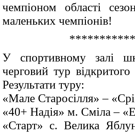
чемпіоном області сез
маленьких чемпіонів!
**********
У спортивному залі ш
черговий тур відкритого 
Результати туру:
«Мале Старосілля» – «Сріб
«40+ Надія» м. Сміла – «Е
«Старт» с. Велика Яблун