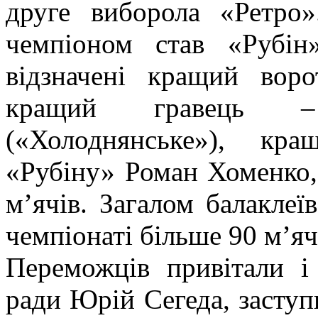
друге виборола «Ретро
чемпіоном став «Рубін
відзначені кращий воро
кращий гравець –
(«Холоднянське»), кр
«Рубіну» Роман Хоменко, 
м’ячів. Загалом балаклеї
чемпіонаті більше 90 м’яч
Переможців привітали і
ради Юрій Сегеда, заступ