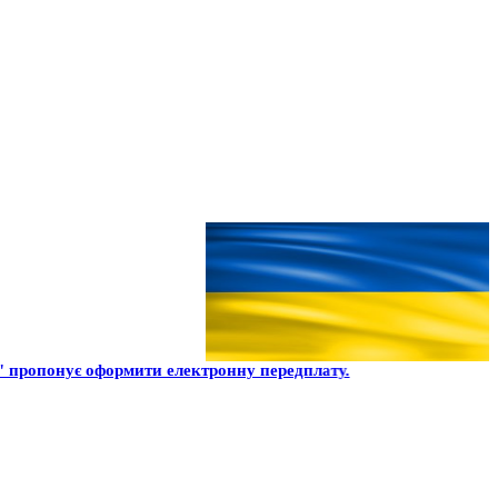
 пропонує оформити електронну передплату.