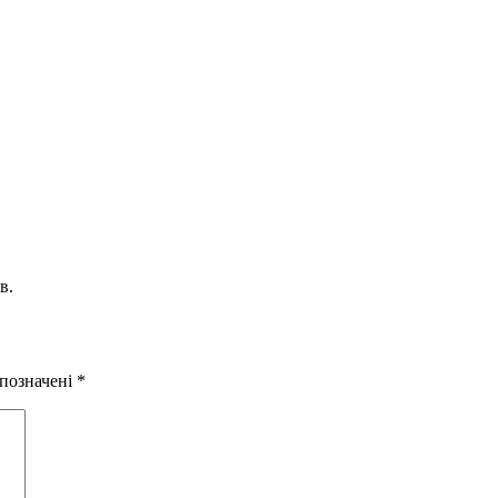
в.
 позначені
*