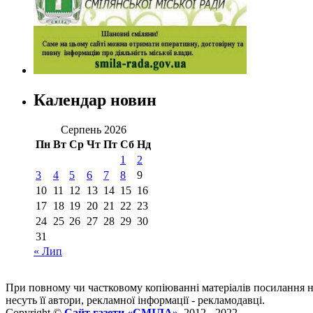
Календар новин
Серпень 2026
Пн
Вт
Ср
Чт
Пт
Сб
Нд
1
2
3
4
5
6
7
8
9
10
11
12
13
14
15
16
17
18
19
20
21
22
23
24
25
26
27
28
29
30
31
« Лип
При повному чи частковому копіюванні матеріалів посилання 
несуть її автори, рекламної інформації - рекламодавці.
Copyright ©
Сайт газети «СМІЛА»
, 2012 - 2022