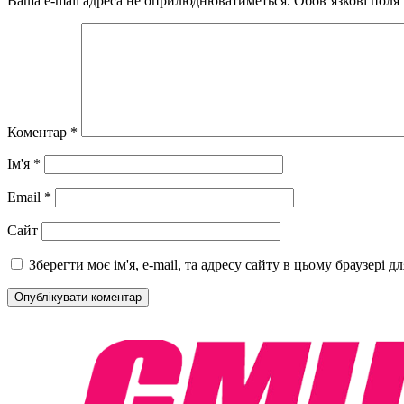
Ваша e-mail адреса не оприлюднюватиметься.
Обов’язкові поля
Коментар
*
Ім'я
*
Email
*
Сайт
Зберегти моє ім'я, e-mail, та адресу сайту в цьому браузері 