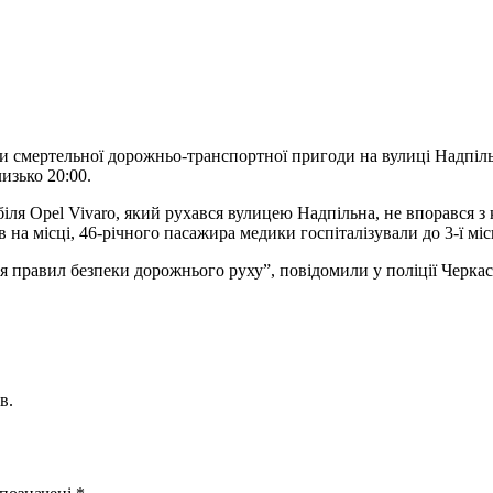
смертельної дорожньо-транспортної пригоди на вулиці Надпільн
изько 20:00.
обіля Opel Vivaro, який рухався вулицею Надпільна, не впорався з 
 на місці, 46-річного пасажира медики госпіталізували до 3-ї місь
 правил безпеки дорожнього руху”, повідомили у поліції Черкась
в.