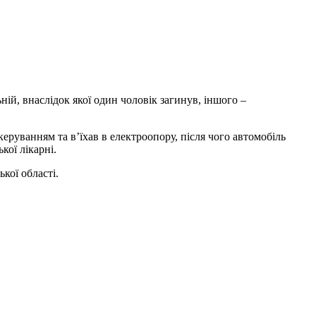
ій, внаслідок якої один чоловік загинув
, іншого –
керуванням та в’їхав в електроопору, після чого автомобіль
кої лікарні.
кої області.