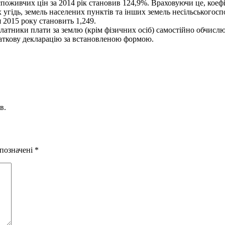
поживчих цін за 2014 рік становив 124,9%. Враховуючи це, коефі
 угідь, земель населених пунктів та інших земель несільськогос
я 2015 року становить 1,249.
латники плати за землю (крім фізичних осіб) самостійно обчислю
аткову декларацію за встановленою формою.
в.
 позначені
*