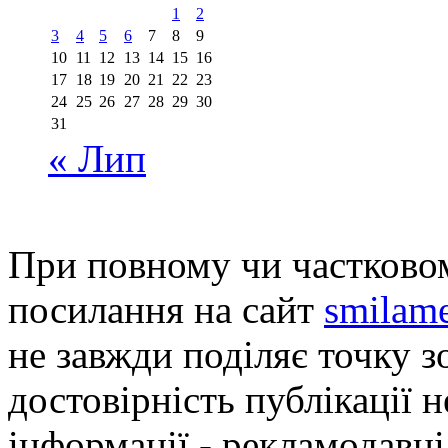
1
2
3
4
5
6
7
8
9
10
11
12
13
14
15
16
17
18
19
20
21
22
23
24
25
26
27
28
29
30
31
« Лип
При повному чи частковом
посилання на сайт
smilame
не завжди поділяє точку зо
достовірність публікації н
інформації - рекламодавці