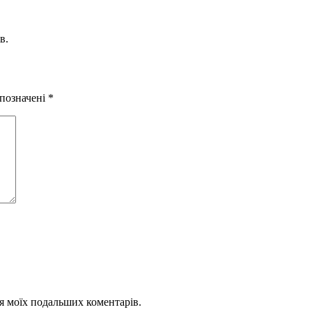
в.
 позначені
*
для моїх подальших коментарів.