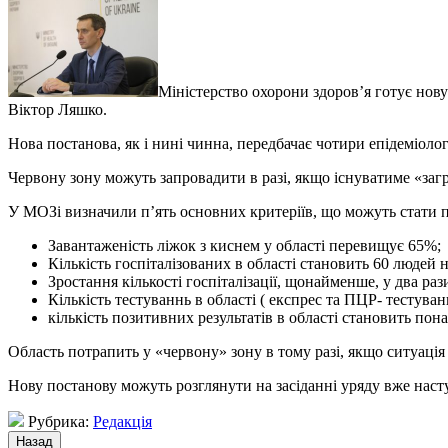
Міністерство охорони здоров’я готує но
Віктор Ляшко.
Нова постанова, як і нині чинна, передбачає чотири епідеміолог
Червону зону можуть запровадити в разі, якщо існуватиме «загр
У МОЗі визначили п’ять основних критеріїв, що можуть стати 
Завантаженість ліжок з киснем у області перевищує 65%;
Кількість госпіталізованих в області становить 60 людей н
Зростання кількості госпіталізації, щонайменше, у два рази
Кількість тестуваннь в області ( експрес та ПЦР- тестуван
кількість позитивних результатів в області становить пона
Область потрапить у «червону» зону в тому разі, якщо ситуація 
Нову постанову можуть розглянути на засіданні уряду вже нас
Рубрика:
Редакція