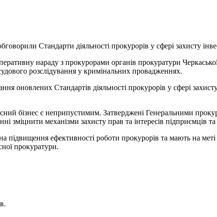
 обговорили Стандарти діяльності прокурорів у сфері захисту інве
еративну нараду з прокурорами органів прокуратури Черкаської о
осудового розслідування у кримінальних провадженнях.
ня оновлених Стандартів діяльності прокурорів у сфері захисту
ний бізнес є неприпустимим. Затверджені Генеральними прокуро
нні зміцнити механізми захисту прав та інтересів підприємців та 
 на підвищення ефективності роботи прокурорів та мають на мет
сної прокуратури.
в.