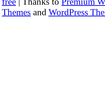
free
| Thanks to
Premium W
Themes
and
WordPress Th