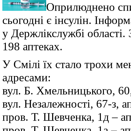
Оприлюднено спи
сьогодні є інсулін. Інф
у Держлікслужбі області. З
198 аптеках.
У Смілі їх стало трохи ме
адресами:
вул. Б. Хмельницького, 60
вул. Незалежності, 67-з, 
пров. Т. Шевченка, 1д – а
пров. Т. Шевченка, 1а – 