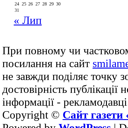
24
25
26
27
28
29
30
31
« Лип
При повному чи частковом
посилання на сайт
smilame
не завжди поділяє точку зо
достовірність публікації н
інформації - рекламодавці
Copyright ©
Сайт газет
Powered by
WordPress
| D