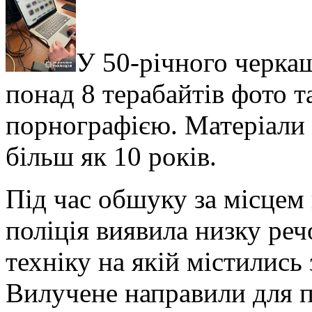
У 50-річного черка
понад 8 терабайтів фото т
порнографією. Матеріали ч
більш як 10 років.
Під час обшуку за місце
поліція виявила низку реч
техніку на якій містились
Вилучене направили для п