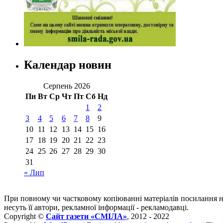
Календар новин
Серпень 2026
Пн
Вт
Ср
Чт
Пт
Сб
Нд
1
2
3
4
5
6
7
8
9
10
11
12
13
14
15
16
17
18
19
20
21
22
23
24
25
26
27
28
29
30
31
« Лип
При повному чи частковому копіюванні матеріалів посилання 
несуть її автори, рекламної інформації - рекламодавці.
Copyright ©
Сайт газети «СМІЛА»
, 2012 - 2022