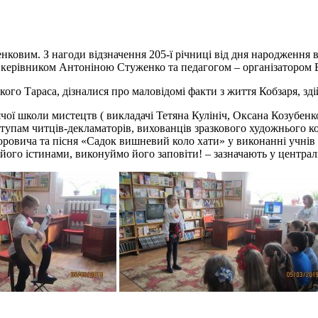
нковим. З нагоди відзначення 205-ї річниці від дня народження 
сним керівником Антоніною Стуженко та педагогом – організатор
кого Тараса, дізналися про маловідомі факти з життя Кобзаря, зд
ї школи мистецтв ( викладачі Тетяна Кулініч, Оксана Козубенко
тупам читців-декламаторів, вихованців зразкового художнього к
ровича та пісня «Садок вишневий коло хати» у виконанні учнів 
ого істинами, виконуймо його заповіти! – зазначають у центральн