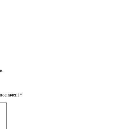
в.
 позначені
*