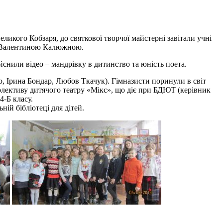
великого Кобзаря
, до святкової творчої майстерні завітали учні
ом Валентиною Калюжною.
ійснили відео – мандрівку в дитинство та юність поета.
, Ірина Бондар, Любов Ткачук). Гімназисти поринули в світ
олективу дитячого театру «Мікс», що діє при БДЮТ (керівник
4-Б класу.
ій бібліотеці для дітей.