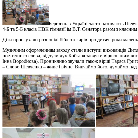
Березень в Україні часто називають Шевче
4-Б та 5-Б класів НВК гімназії ім В.Т. Сенатора разом з кла
Діти прослухали розповіді бібліотекарів про дитячі роки малень
Музичним оформленням заходу стали виступи вихованців Дитячо
поетичного слова, відчули дух Кобзаря завдяки віршованим вис
Інна Воробйова). Проникливо звучали також вірші Тараса Григо
– Слово Шевченка – живе і вічне. Вивчаймо його, думаймо над й