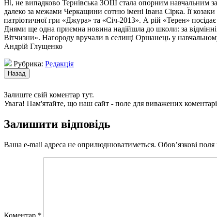
Ні, не випадково Тернівська ЗОШ стала опорним навчальним зак
далеко за межами Черкащини сотню імені Івана Сірка.
Її козаки
патріотичної гри «Джура» та «Січ-2013». А рій «Терен» посідає
Днями ще одна приємна новина надійшла до школи: за відмінні 
Вітчизни». Нагороду вручали в селищі Оршанець у навчальному
Андрій Глущенко
Рубрика:
Редакція
Залиште свій коментар тут.
Увага! Пам'ятайте, що наш сайт - поле для виважених коментарі
Залишити відповідь
Ваша e-mail адреса не оприлюднюватиметься.
Обов’язкові поля
Коментар
*