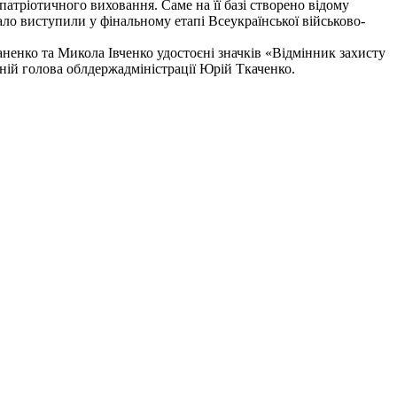
атріотичного виховання. Саме на її базі створено відому
ало виступили у фінальному етапі Всеукраїнської військово-
ненко та Микола Івченко удостоєні значків «Відмінник захисту
ій голова ­облдержадміністрації Юрій Ткаченко.