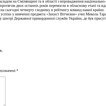
ладом на Смілянщині та в області з впровадження національно-п
 протягом двох останніх років перемогли в обласному етапі та вд
 на сьогодні четверту сходинку в рейтингу команд нашої країни.
успіхи у вивченні предмета «Захист Вітчизни» учні Микола Тара
 центрі Державної прикордонної служби України, де був присутн
в.
 позначені
*