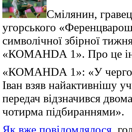
Cмілянин, гравец
угорського «Ференцварош
символічної збірної тижня
«КОМАНDА 1».
Про це і
«КОМАНDА 1»: «У чергов
Іван взяв найактивнішу уч
передач відзначився двома
чотирма підбираннями».
Як вже повідомлялося
, г