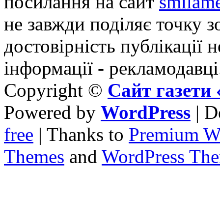
посилання на сайт
smilame
не завжди поділяє точку зо
достовірність публікації н
інформації - рекламодавці
Copyright ©
Сайт газет
Powered by
WordPress
| D
free
| Thanks to
Premium W
Themes
and
WordPress Th