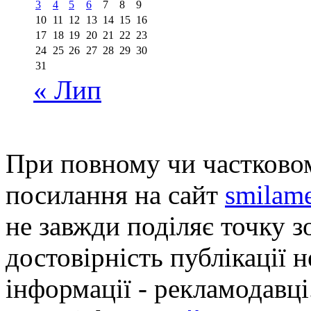
3
4
5
6
7
8
9
10
11
12
13
14
15
16
17
18
19
20
21
22
23
24
25
26
27
28
29
30
31
« Лип
При повному чи частковом
посилання на сайт
smilame
не завжди поділяє точку зо
достовірність публікації н
інформації - рекламодавці