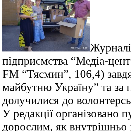
Журналі
підприємства “Медіа-цент
FM “Тясмин”, 106,4) завдя
майбутню Україну” та за 
долучилися до волонтерсь
У редакції організовано пу
дорослим, як внутрішньо