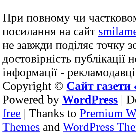
При повному чи частковом
посилання на сайт
smilame
не завжди поділяє точку зо
достовірність публікації н
інформації - рекламодавці
Copyright ©
Сайт газет
Powered by
WordPress
| D
free
| Thanks to
Premium W
Themes
and
WordPress Th