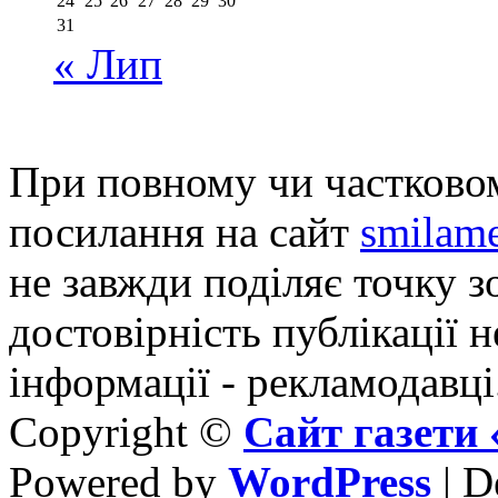
24
25
26
27
28
29
30
31
« Лип
При повному чи частковом
посилання на сайт
smilame
не завжди поділяє точку зо
достовірність публікації н
інформації - рекламодавці
Copyright ©
Сайт газет
Powered by
WordPress
| D