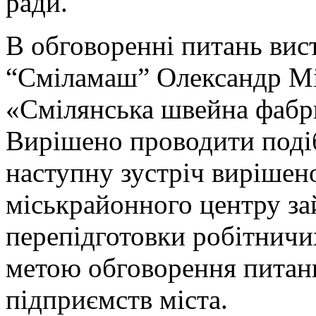
ради.
В обговоренні питань ви
“Сміламаш” Олександр Мі
«Смілянська швейна фабр
Вирішено проводити подіб
наступну зустріч вирішен
міськрайонного центру зай
перепідготовки робітничих
метою обговорення питанн
підприємств міста.