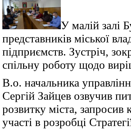
У малій залі Б
представників міської вл
підприємств. Зустріч, зок
спільну роботу щодо вирі
В.о. начальника управлін
Сергій Зайцев озвучив пи
розвитку міста, запросив 
участі в розробці Стратег