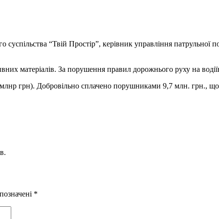
о суспільства “Твій Простір”, керівник управління патрульної по
ивних матеріалів. За порушення правил дорожнього руху на водії
1 млнр грн). Добровільно сплачено порушниками 9,7 млн. грн., щ
в.
 позначені
*