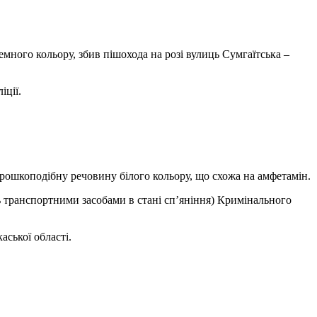
емного кольору, збив пішохода на розі вулиць Сумгаїтська –
іції.
орошкоподібну речовину білого кольору, що схожа на амфетамін.
 транспортними засобами в стані сп’яніння) Кримінального
аської області.