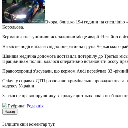
Вчора, близько 19-ї години на спецлінію 
Корольова.
Керманич тне зупинившись залишив місце аварії. Негайно оріє
На місце події виїхала слідчо-оперативна група Черкаського ра
Швидка медична допомога доставила потерпілу до Третьої місько
Працівникам поліції вдалося оперативно встановити особу пр
Правоохоронці з’ясували, що кермом Audi перебував 33 -річний
Слідчі у справах ДТП розпочали кримінальне провадження за п
кодексу України.
За скоєне правопорушнику загрожує до трьох років позбавлення 
Рубрика:
Редакція
Залиште свій коментар тут.