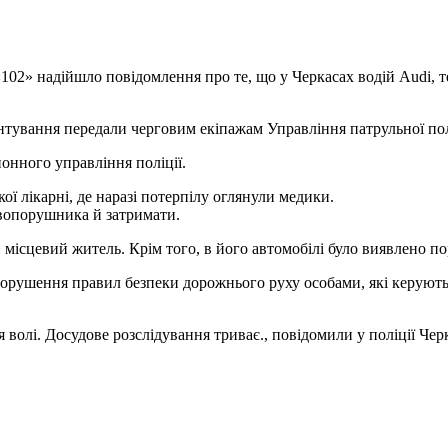
«102» надійшло повідомлення про те, що у Черкасах водій Audi, т
нтування передали черговим екіпажам Управління патрульної пол
йонного управління поліції.
ї лікарні, де наразі потерпілу оглянули медики.
авопорушника й затримати.
 місцевий житель. Крім того, в його автомобілі було виявлено п
орушення правил безпеки дорожнього руху особами, які керують
волі. Досудове розслідування триває., повідомили у поліції Черк