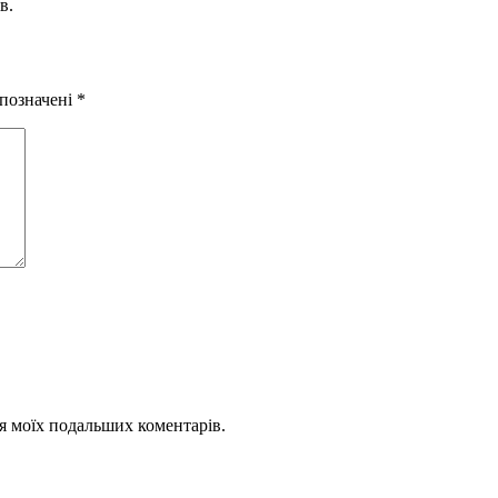
в.
 позначені
*
для моїх подальших коментарів.