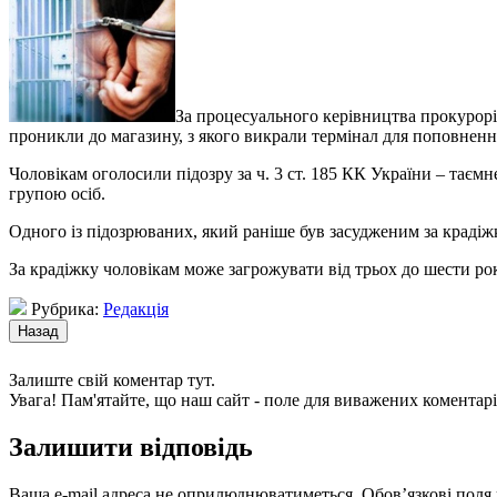
За процесуального керівництва прокурорів
проникли до магазину
, з якого викрали термінал для поповнення
Чоловікам оголосили підозру за ч. 3 ст. 185 КК України – та
групою осіб.
Одного із підозрюваних, який раніше був засудженим за крадіж
За крадіжку чоловікам може загрожувати від трьох до шести рок
Рубрика:
Редакція
Залиште свій коментар тут.
Увага! Пам'ятайте, що наш сайт - поле для виважених коментарі
Залишити відповідь
Ваша e-mail адреса не оприлюднюватиметься.
Обов’язкові поля