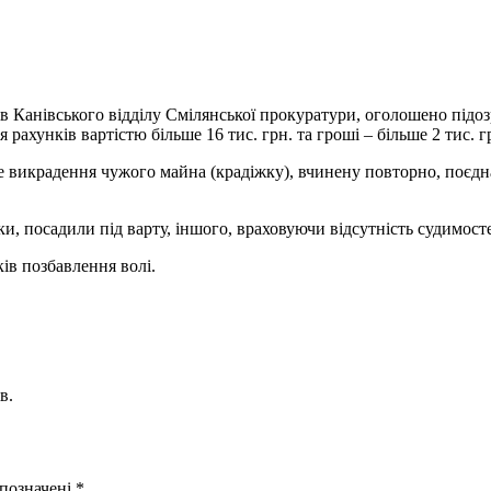
 Канівського відділу Смілянської прокуратури, оголошено підозр
 рахунків вартістю більше 16 тис. грн. та гроші – більше 2 тис. г
ємне викрадення чужого майна (крадіжку), вчинену повторно, по
ки, посадили під варту, іншого, враховуючи відсутність судимос
ів позбавлення волі.
в.
 позначені
*