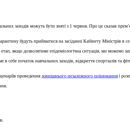
льних заходів можуть бути зняті з 1 червня. Про це сказав прем
рантину будуть прийматися на засіданні Кабінету Міністрів в се
 етап, якщо дозволятиме епідеміологічна ситуація, ми можемо за
 в себе початок навчальних заходів, відкриття спортзалів та фіт
сценаріїв проведення
зовнішнього незалежного оцінювання
і роз
вня.
в.