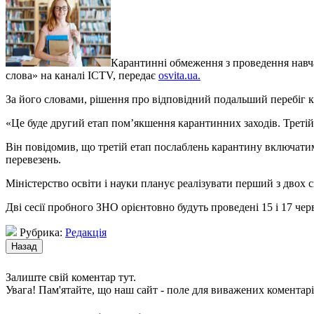
Карантинні обмеження з проведення навча
слова» на каналі ICTV, передає
osvita.ua.
За його словами, рішення про відповідний подальший перебіг ка
«Це буде другий етап пом’якшення карантинних заходів. Третій
Він повідомив, що третій етап послаблень карантину включатиме
перевезень.
Міністерство освіти і науки планує реалізувати перший з двох 
Дві сесії пробного ЗНО орієнтовно будуть проведені 15 і 17 чер
Рубрика:
Редакція
Залиште свій коментар тут.
Увага! Пам'ятайте, що наш сайт - поле для виважених коментарі