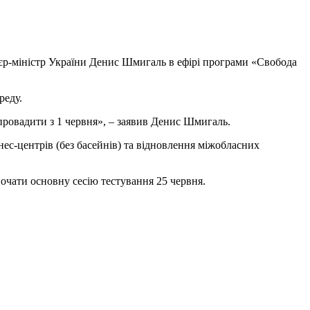
’єр-міністр України Денис Шмигаль
в ефірі програми «Свобода
реду.
провадити з 1 червня», – заявив Денис Шмигаль.
нес-центрів (без басейнів) та відновлення міжобласних
почати основну сесію тестування 25 червня.