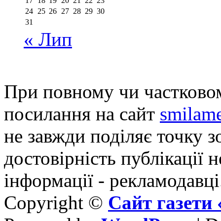
17
18
19
20
21
22
23
24
25
26
27
28
29
30
31
« Лип
При повному чи частковом
посилання на сайт
smilame
не завжди поділяє точку зо
достовірність публікації н
інформації - рекламодавці
Copyright ©
Сайт газет