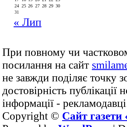
24
25
26
27
28
29
30
31
« Лип
При повному чи частковом
посилання на сайт
smilame
не завжди поділяє точку зо
достовірність публікації н
інформації - рекламодавці
Copyright ©
Сайт газет