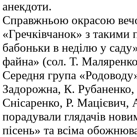
анекдоти.
Справжньою окрасою вечо
«Гречківчанок» з такими 
бабоньки в неділю у саду»
файна» (сол. Т. Маляренко
Середня група «Родоводу» 
Задорожна, К. Рубаненко,
Снісаренко, Р. Мацієвич, 
порадували глядачів нови
пісень» та всіма обожнюв