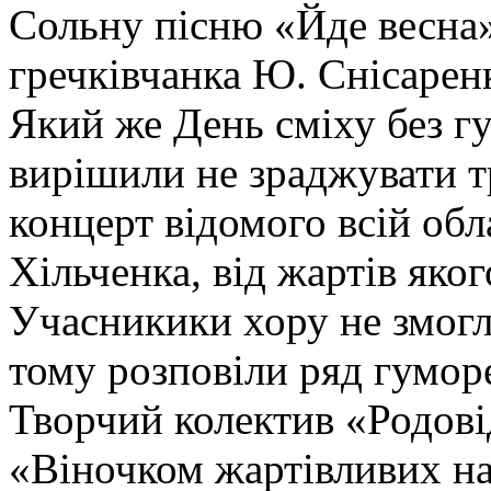
Сольну пісню «Йде весна
гречківчанка Ю. Снісарен
Який же День сміху без г
вирішили не зраджувати т
концерт відомого всій обл
Хільченка, від жартів яког
Учасникики хору не змогл
тому розповіли ряд гумор
Творчий колектив «Родові
«Віночком жартівливих на