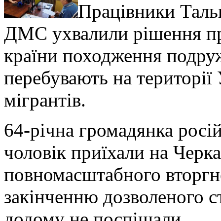
Працівники Тальн
ДМС ухвалили рішення пр
країни походження подруж
перебувають на території
мігрантів.
64-річна громадянка російс
чоловік приїхали на Черк
повномасштабного вторгне
закінченню дозволеного с
додому не поспішали.