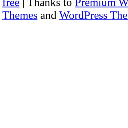
free
| Thanks to
Premium W
Themes
and
WordPress Th