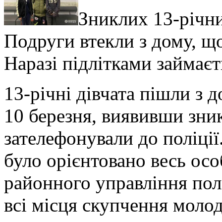
Зниклих 13-річни
Подруги втекли з дому, що
Наразі підлітками займаєт
13-річні дівчата пішли з 
10 березня, виявивши зник
зателефонували до поліці
було орієнтовано весь ос
районного управління пол
всі місця скупчення молод